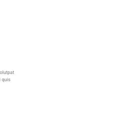
volutpat
 quis