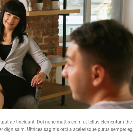
pat ac tincidunt. Dui nunc mattis enim ut tellus elementum the s
 dignissim. Ultrices sagittis orci a scelerisque purus semper eg