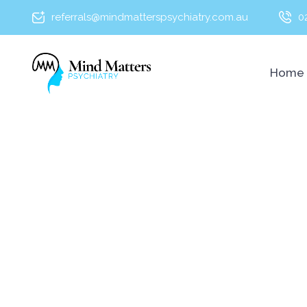
referrals@mindmatterspsychiatry.com.au
0
Home