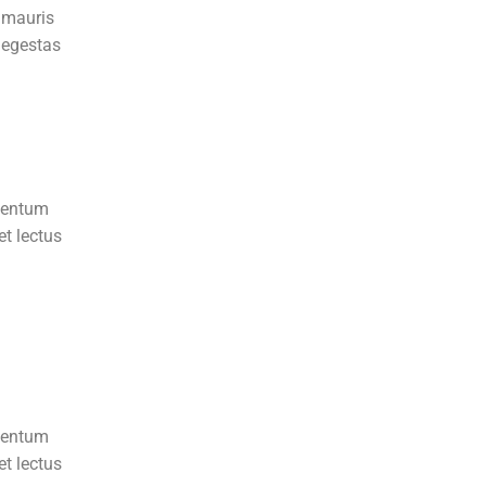
t mauris
t egestas
ementum
et lectus
ementum
et lectus