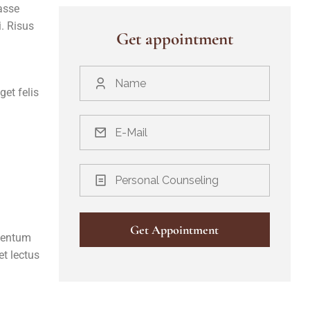
tasse
i. Risus
Get appointment
get felis
Personal Counseling
ementum
et lectus