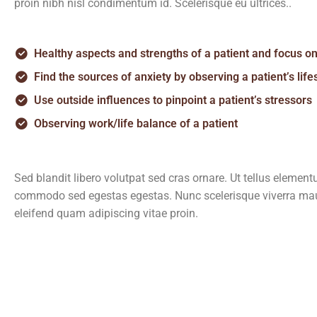
proin nibh nisl condimentum id. Scelerisque eu ultrices..
Healthy aspects and strengths of a patient and focus on 
Find the sources of anxiety by observing a patient’s lif
Use outside influences to pinpoint a patient’s stressors
Observing work/life balance of a patient
Sed blandit libero volutpat sed cras ornare. Ut tellus element
commodo sed egestas egestas. Nunc scelerisque viverra maur
eleifend quam adipiscing vitae proin.