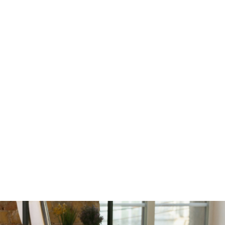
amily Counselin
Mind Matters Psychiatry
Adults
Family Counseling