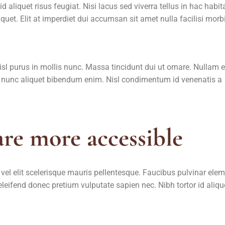
 id aliquet risus feugiat. Nisi lacus sed viverra tellus in hac habi
uet. Elit at imperdiet dui accumsan sit amet nulla facilisi morb
nisl purus in mollis nunc. Massa tincidunt dui ut ornare. Nullam e
um nunc aliquet bibendum enim. Nisl condimentum id venenatis a
are more accessible
 vel elit scelerisque mauris pellentesque. Faucibus pulvinar el
eleifend donec pretium vulputate sapien nec. Nibh tortor id aliqu