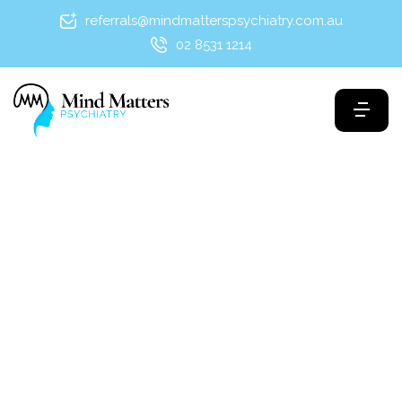
referrals@mindmatterspsychiatry.com.au
02 8531 1214
Relationships